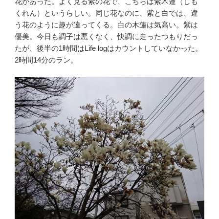
花があった。よく見る紫の花で、こちらは紫木蓮（しも
くれん）というらしい。同じ花なのに、紫と白では、違
う花のように趣が違ってくる。白の木蓮は気高い。紫は
優美。今日も調子は悪くなく、快調に走ったつもりだっ
たが、後半の1時間はLife logはカウントしていなかった。
2時間14分のラン。