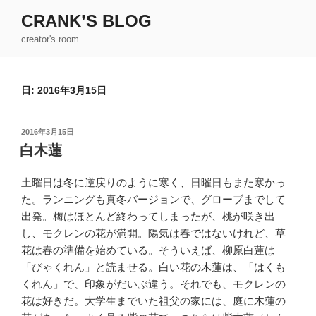
コ
CRANK’S BLOG
ン
creator's room
テ
ン
ツ
日:
2016年3月15日
へ
ス
キ
投
2016年3月15日
ッ
稿
白木蓮
日:
プ
土曜日は冬に逆戻りのように寒く、日曜日もまた寒かっ
た。ランニングも真冬バージョンで、グローブまでして
出発。梅はほとんど終わってしまったが、桃が咲き出
し、モクレンの花が満開。陽気は春ではないけれど、草
花は春の準備を始めている。そういえば、柳原白蓮は
「びゃくれん」と読ませる。白い花の木蓮は、「はくも
くれん」で、印象がだいぶ違う。それでも、モクレンの
花は好きだ。大学生までいた祖父の家には、庭に木蓮の