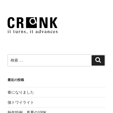
検
検
索
索:
最近の投稿
春になりました
佃トワイライト
毎年恒例、真夏の100K