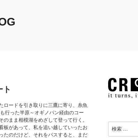
LOG
ート
たロードを引き取りに三鷹に寄り、糸魚
にも行った半原～オギノパン経由のコー
そのまま相模湖をめざして登って行く。
検
看板があって、私を追い越していったお
索:
ったのだけど、それをパスすると、まだ