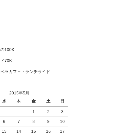
た
ト
100K
ド70K
ロペラカフェ・ランチライド
2015年5月
水
木
金
土
日
1
2
3
6
7
8
9
10
13
14
15
16
17