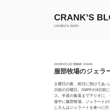
コ
ン
テ
CRANK’S B
ン
creator's room
ツ
へ
ス
キ
ッ
プ
投
2015年5月12日
投稿者:
CRANK
稿
服部牧場のジェラ
日:
土曜日の夜、前日に預けてあっ
川前の日曜日、GW中の4日前
ス。半原の集落まで下りずに、
途中に服部牧場、ジェラートの
じさんはジェラートを食べに行