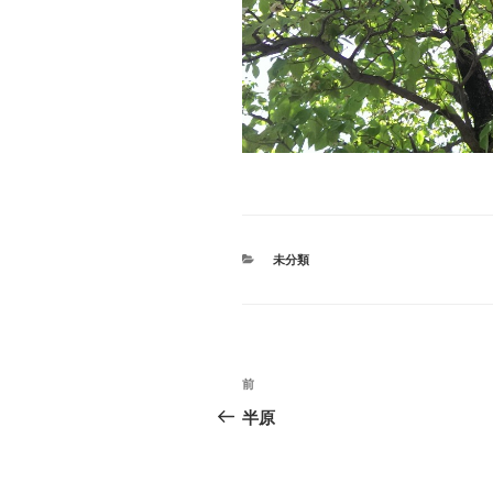
カ
未分類
テ
ゴ
リ
ー
投
過
前
稿
去
半原
の
ナ
投
稿