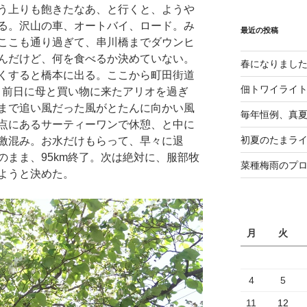
う上りも飽きたなあ、と行くと、ようや
る。沢山の車、オートバイ、ロード。み
最近の投稿
ここも通り過ぎて、串川橋までダウンヒ
んだけど、何を食べるか決めていない。
春になりまし
くすると橋本に出る。ここから町田街道
佃トワイライ
と。前日に母と買い物に来たアリオを過ぎ
まで追い風だった風がとたんに向かい風
毎年恒例、真夏の
点にあるサーティーワンで休憩、と中に
初夏のたまライ
激混み。お水だけもらって、早々に退
のまま、95km終了。次は絶対に、服部牧
菜種梅雨のプ
ようと決めた。
月
火
4
5
11
12