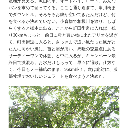
敷地が見える。沢山の車、オートバイ、ロード。みんな
パンを求めて登ってくる。ここも通り過ぎて、串川橋ま
でダウンヒル。そろそろお腹が空いてきたんだけど、何
を食べるか決めていない。小倉橋で相模川を渡り、しば
らくすると橋本に出る。ここから町田街道に入れば、残
り30kmちょっと。前日に母と買い物に来たアリオを過ぎ
て、町田街道に入ると、さっきまで追い風だった風がと
たんに向かい風に。首と肩が痛い。馬駈の交差点にある
サーティーワンで休憩、と中に入るが、キャンペーン最
終日で激混み。お水だけもらって、早々に退散。仕方な
く、今日もノー補給のまま、95km終了。次は絶対に、服
部牧場でおいしいジェラートを食べようと決めた。