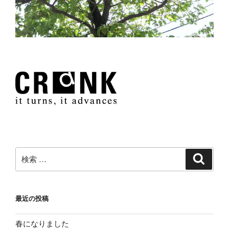
検
検
索
索:
最近の投稿
春になりました