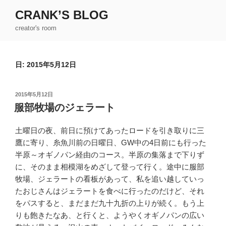
コ
CRANK’S BLOG
ン
creator's room
テ
ン
ツ
日:
2015年5月12日
へ
ス
キ
投
2015年5月12日
ッ
稿
服部牧場のジェラート
日:
プ
土曜日の夜、前日に預けてあったロードを引き取りに三
鷹に寄り、糸魚川前の日曜日、GW中の4日前にも行った
半原～オギノパン経由のコース。半原の集落まで下りず
に、そのまま相模湖をめざして登って行く。途中に服部
牧場、ジェラートの看板があって、私を追い越していっ
たおじさんはジェラートを食べに行ったのだけど、それ
をパスすると、まだまだ九十九折の上りが続く。もう上
りも飽きたなあ、と行くと、ようやくオギノパンの広い