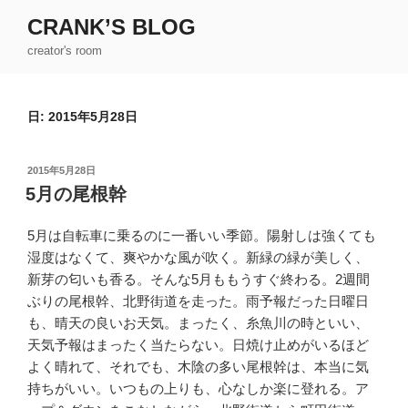
コ
CRANK’S BLOG
ン
creator's room
テ
ン
ツ
日:
2015年5月28日
へ
ス
キ
投
2015年5月28日
ッ
稿
5月の尾根幹
日:
プ
5月は自転車に乗るのに一番いい季節。陽射しは強くても
湿度はなくて、爽やかな風が吹く。新緑の緑が美しく、
新芽の匂いも香る。そんな5月ももうすぐ終わる。2週間
ぶりの尾根幹、北野街道を走った。雨予報だった日曜日
も、晴天の良いお天気。まったく、糸魚川の時といい、
天気予報はまったく当たらない。日焼け止めがいるほど
よく晴れて、それでも、木陰の多い尾根幹は、本当に気
持ちがいい。いつもの上りも、心なしか楽に登れる。ア