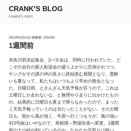
コ
CRANK’S BLOG
ン
creator's room
テ
ン
ツ
投
2013年5月21日
投稿者:
CRANK
へ
稿
1週間前
ス
日:
キ
ッ
糸魚川前決起集会、2バタ会は、同時に行われていた、ど
プ
こぞの会社の新人歓迎会の盛り上がりに圧倒されつつ、
ヤングがその課の仲の良さに終始羨む展開となり、悪酔
いも重なって、私たちはいつもより早めの散会となっ
た。日曜日雨、とさんざん天気予報が言うので、これは
土曜日しか走れないな、と無理やり走りに出かけたもの
の、結果的に日曜日も夜まで降らなかったので、まった
く天気予報っていうのは当たったことがない。その土曜
日も、朝から風が強く、半原へ行くつもりが、風の強い
413号線はいやなので、尾根環～野猿街道へ変更。1週間
前の土山峠が効いているのか、なかなか足取りは軽い。