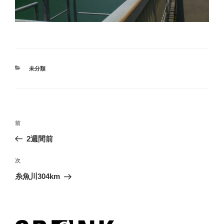
カ
未分類
テ
ゴ
リ
ー
投
過
前
稿
去
2週間前
ナ
の
ビ
投
次
次
稿
ゲ
の
糸魚川304km
投
ー
稿
シ
ョ