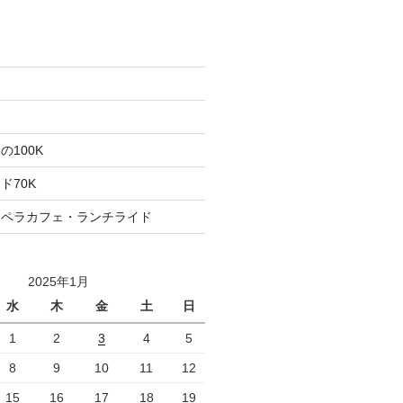
た
ト
100K
ド70K
ロペラカフェ・ランチライド
2025年1月
水
木
金
土
日
1
2
3
4
5
8
9
10
11
12
15
16
17
18
19