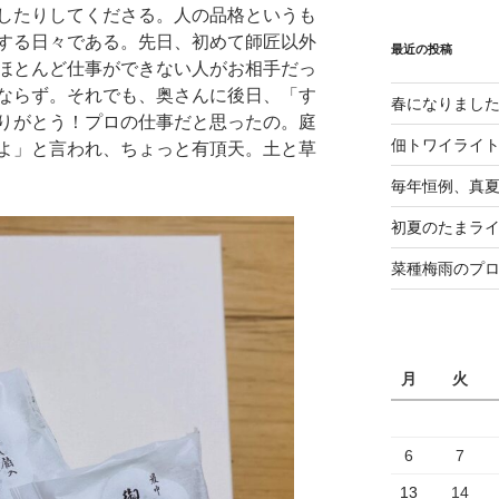
したりしてくださる。人の品格というも
する日々である。先日、初めて師匠以外
最近の投稿
ほとんど仕事ができない人がお相手だっ
ならず。それでも、奥さんに後日、「す
春になりまし
りがとう！プロの仕事だと思ったの。庭
佃トワイライ
よ」と言われ、ちょっと有頂天。土と草
毎年恒例、真夏の
初夏のたまライ
菜種梅雨のプ
月
火
6
7
13
14