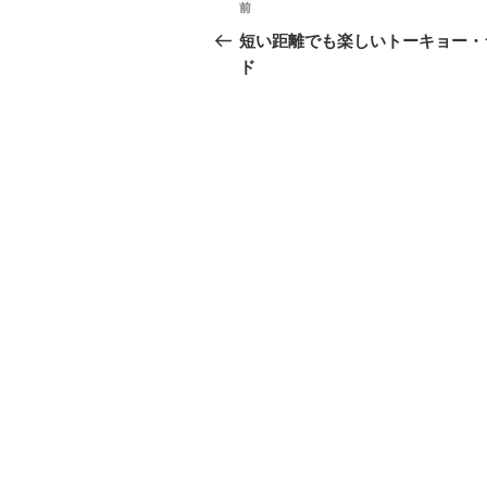
投
過
前
稿
去
短い距離でも楽しいトーキョー・
の
ド
ナ
投
ビ
稿
ゲ
ー
シ
ョ
ン