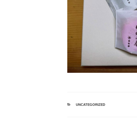
カ
UNCATEGORIZED
テ
ゴ
リ
ー