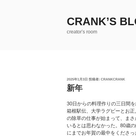
コ
ン
テ
CRANK’S B
ン
creator's room
ツ
へ
ス
キ
ッ
プ
投
2025年1月3日
投稿者:
CRANKCRANK
稿
新年
日:
30日からの料理作りの三日間
箱根駅伝、大学ラグビーとお正
の除草の仕事が始まって、まさ
いるとは思わなかった。80歳
にまでお年賀の最中をくださっ