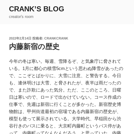
コ
CRANK’S BLOG
ン
creator's room
テ
ン
ツ
投
2022年2月14日
投稿者:
CRANKCRANK
へ
稿
内藤新宿の歴史
ス
日:
キ
ッ
今年の冬は寒い。毎週、雪降るぞ、と気象庁に脅されて
プ
いる。1月に都心の積雪5cmという思わぬ降雪があったの
で、ここぞとばかりに、大雪に注意、と警告する。今日
も、連休明けは大雪、と脅されたが、夜半は雨だったの
で、また詐欺にあった気分。ただ、ここのところ、日曜
日は寒いので、ロードで出かけていない。コース作成の
仕事で、先週は新宿に行くことが多かった。新宿歴史博
物館は、甲州街道最初の宿場である内藤新宿の歴史が、
模型も使って展示されている。大学時代、早稲田から渋
谷行きのバスに乗ると、大京町内藤町というバス停があ
って、内藤町ってなんなんだろう、と思っていた。内藤