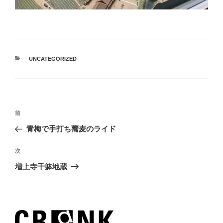
カ
UNCATEGORIZED
テ
ゴ
リ
ー
投
過
前
稿
去
青梅で手打ち蕎麦のライド
ナ
の
ビ
投
次
次
稿
ゲ
の
増上寺千躰地蔵
投
ー
稿
シ
ョ
ン