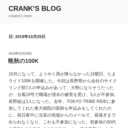
コ
CRANK’S BLOG
ン
creator's room
テ
ン
ツ
日:
2019年10月29日
へ
ス
キ
投
2019年10月29日
ッ
稿
晩秋の100K
日:
プ
10月になって、ようやく雨が降らなかった日曜日、たま
ライド100Kを開催した。今回は長野県から会社のサイク
リング部7人の申込みがあって、大勢になりそうだった
が、台風19号で職場が浸水の被害を受け、5人が不参加。
長野組は2人になった。去年、TOKYO TRIBE RIDEに参
加してくれた東大病院の医師も申込みをしてくれたの
に、前日夜中に当直の現場からのメールで、昼過ぎまで
出られなくなり、これも不参加になった。初参加の50代