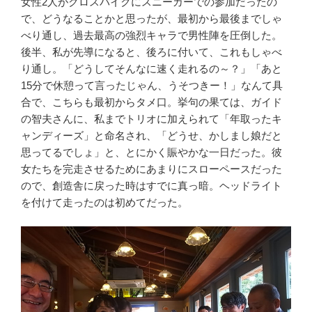
女性2人がクロスバイクにスニーカーでの参加だったの
で、どうなることかと思ったが、最初から最後までしゃ
べり通し、過去最高の強烈キャラで男性陣を圧倒した。
後半、私が先導になると、後ろに付いて、これもしゃべ
り通し。「どうしてそんなに速く走れるの～？」「あと
15分で休憩って言ったじゃん、うそつきー！」なんて具
合で、こちらも最初からタメ口。挙句の果ては、ガイド
の智夫さんに、私までトリオに加えられて「年取ったキ
ャンディーズ」と命名され、「どうせ、かしまし娘だと
思ってるでしょ」と、とにかく賑やかな一日だった。彼
女たちを完走させるためにあまりにスローペースだった
ので、創造舎に戻った時はすでに真っ暗。ヘッドライト
を付けて走ったのは初めてだった。