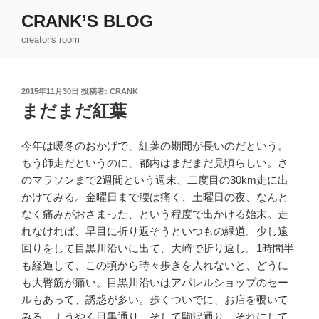
コ
CRANK’S BLOG
ン
creator's room
テ
ン
ツ
投
2015年11月30日
投稿者:
CRANK
へ
稿
まだまだ紅葉
ス
日:
キ
ッ
今年は暖冬のおかげで、紅葉の期間が長いのだという。
プ
もう師走だというのに、都内はまだまだ見頃らしい。さ
のマラソンまで2週間という週末、二度目の30km走に出
かけてみる。金曜日まで腰は痛く、土曜日の夜、なんと
なく痛みがおさまった、という程度で出かける始末。走
れなければ、早目に折り返そうといつもの緑道。少し遠
回りをして目黒川沿いに出て、大崎で折り返し。1時間半
も経過して、この頃から時々歩きを入れないと、どうに
も大臀筋が痛い。目黒川沿いはアパレルショップのセー
ルもあって、誘惑が多い。歩くついでに、お店を覗いて
みる。ようやく目黒通り、そして駒沢通り。それにして