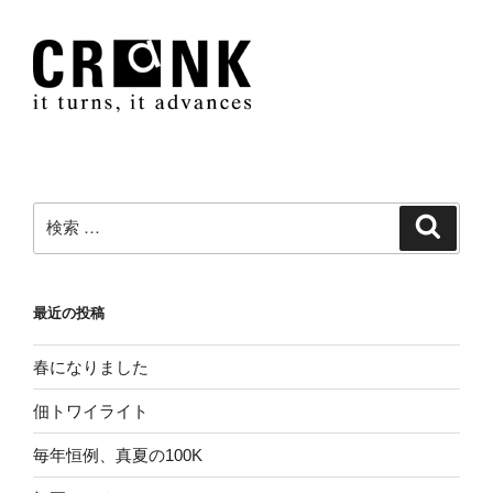
ョ
ン
検
検
索
索:
最近の投稿
春になりました
佃トワイライト
毎年恒例、真夏の100K