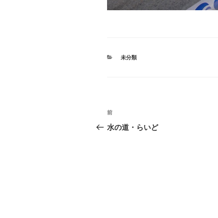
カ
未分類
テ
ゴ
リ
ー
投
過
前
稿
去
水の道・らいど
の
ナ
投
ビ
稿
ゲ
ー
シ