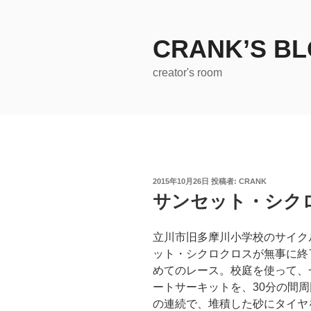
コ
ン
テ
CRANK’S B
ン
creator's room
ツ
へ
ス
キ
ッ
プ
投
2015年10月26日
投稿者:
CRANK
稿
サンセット・シク
日:
立川市旧多摩川小学校のサイク
ット・シクロクロスが無事に終
めてのレース。校庭を使って、一
ートサーキットを、30分の間
の連続で、堆積した砂にタイヤ