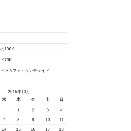
た
ト
100K
ド70K
ロペラカフェ・ランチライド
2015年10月
水
木
金
土
日
1
2
3
4
7
8
9
10
11
14
15
16
17
18