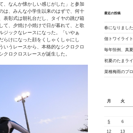
て、なんか懐かしい感じがした」と参加
のは、みんな小学生以来のはずで、何十
最近の投稿
、表彰式は朝礼台だし、タイヤの跳び箱
して、夕焼け小焼けで日が暮れて、と歌
春になりまし
ルジックなレースになった。「いやぁ
佃トワイライ
だらけになった顔をくしゃくしゃにし
ういうレースから、本格的なシクロクロ
毎年恒例、真夏の
シクロクロスレースが誕生した。
初夏のたまライ
菜種梅雨のプ
月
火
5
6
12
13