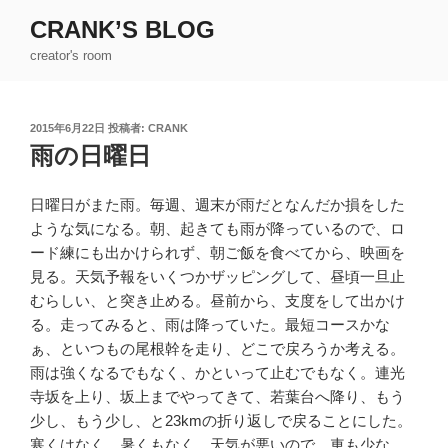
コ
CRANK’S BLOG
ン
creator's room
テ
ン
ツ
投
2015年6月22日
投稿者:
CRANK
へ
稿
雨の日曜日
ス
日:
キ
ッ
日曜日がまた雨。毎週、週末が雨だとなんだか損をした
プ
ような気になる。朝、起きても雨が降っているので、ロ
ード練にも出かけられず、朝ご飯を食べてから、映画を
見る。天気予報をいくつかザッピングして、昼頃一旦止
むらしい、と突き止める。昼前から、支度をして出かけ
る。走ってみると、雨は降っていた。最短コースかな
ぁ、といつもの尾根幹を走り、どこで戻ろうか考える。
雨は強くなるでもなく、かといって止むでもなく。連光
寺坂を上り、坂上までやってきて、若葉台へ降り、もう
少し、もう少し、と23kmの折り返しで戻ることにした。
寒くはなく、暑くもなく。天気が悪いので、車も少な