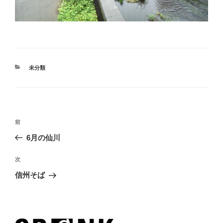
カ
未分類
テ
ゴ
リ
ー
投
過
前
稿
去
6月の仙川
ナ
の
ビ
投
次
次
稿
ゲ
の
信州そば
投
ー
稿
シ
ョ