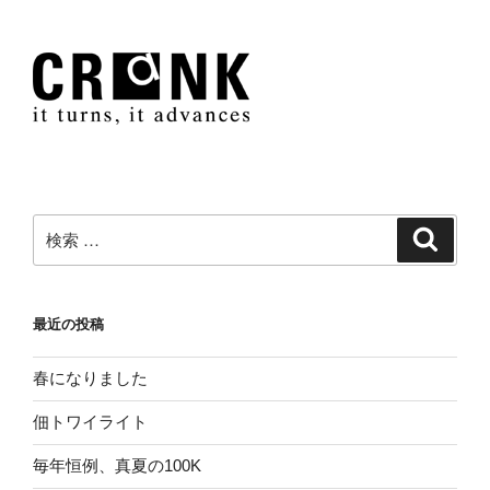
検
検
索
索:
最近の投稿
春になりました
佃トワイライト
毎年恒例、真夏の100K