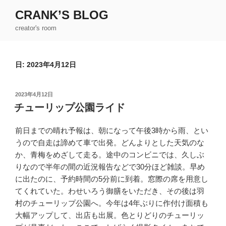
コ
CRANK’S BLOG
ン
creator's room
テ
ン
ツ
日:
2023年4月12日
へ
ス
キ
投
2023年4月12日
ッ
稿
チューリップ公園ライド
日:
プ
前日までの晴れ予報は、朝になって午後3時から雨、とい
うので自走は諦めて車で出発。どんよりとした天気のな
か、青梅をめざして走る。途中のコンビニでは、久しぶ
りなので半年の間の近況報告などで30分ほど雑談。早め
に出たのに、予約時間の5分前に到着。窓際の席を用意し
てくれていた。わせいろう御膳をいただき、その後は羽
村のチューリップ公園へ。今年は4年ぶりに作付け面積も
大幅アップして、出店も出展。色とりどりのチューリッ