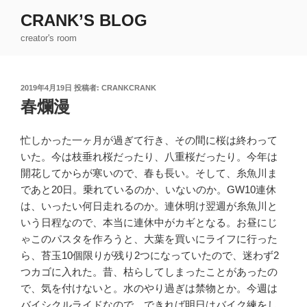
コ
CRANK’S BLOG
ン
creator's room
テ
ン
ツ
投
2019年4月19日
投稿者:
CRANKCRANK
へ
稿
春爛漫
ス
日:
キ
ッ
忙しかった一ヶ月が過ぎて行き、その間に桜は終わって
プ
いた。今は枝垂れ桜だったり、八重桜だったり。今年は
開花してからが寒いので、春も長い。そして、糸魚川ま
であと20日。乗れているのか、いないのか。GW10連休
は、いったい何日走れるのか。連休明け翌週が糸魚川と
いう日程なので、本当に連休中がカギとなる。お昼にじ
ゃこのパスタを作ろうと、大葉を買いにライフに行った
ら、苔玉10個限りが残り2つになっていたので、迷わず2
つカゴに入れた。昔、枯らしてしまったことがあったの
で、気を付けないと。水のやり過ぎは禁物とか。今週は
バイシクルライドなので、できれば明日はバイク練をし