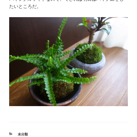
たいところだ。
カ
未分類