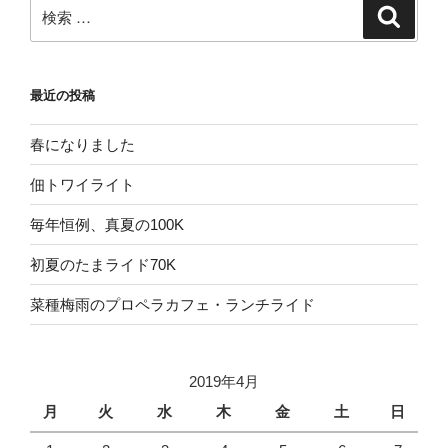
検
検
索
索:
最近の投稿
春になりました
佃トワイライト
毎年恒例、真夏の100K
初夏のたまライド70K
菜種梅雨のプロペラカフェ・ランチライド
2019年4月
月
火
水
木
金
土
日