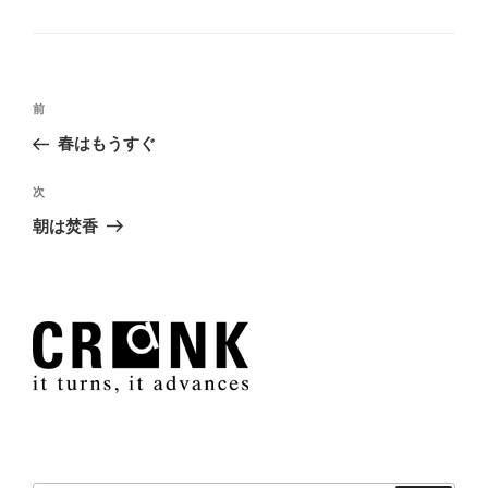
テ
ゴ
リ
ー
投
過
前
稿
去
春はもうすぐ
ナ
の
ビ
投
次
次
稿
ゲ
の
朝は焚香
投
ー
稿
シ
ョ
ン