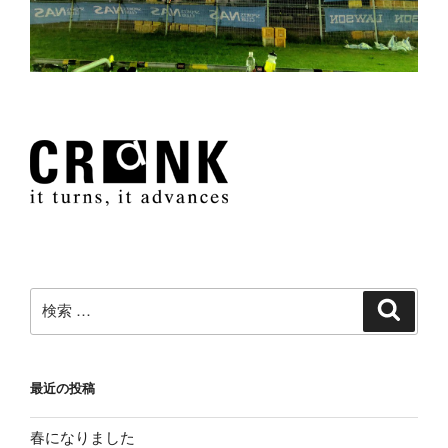
検
検
索
索:
最近の投稿
春になりました