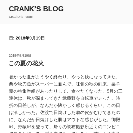
コ
CRANK’S BLOG
ン
creator's room
テ
ン
ツ
日:
2018年9月19日
へ
ス
キ
投
2018年9月19日
ッ
稿
この夏の花火
日:
プ
暑かった夏がようやく終わり、やっと秋になってきた。
栗や秋刀魚がスーパーに並んで、味覚の秋の到来。栗羊
羹の特集番組があったりして、食べたくなった。9月の三
連休は、秋が深まってきた武蔵野を自転車で走った。時
折の日差しが、なんだか懐かしく感じるくらい、この日
は涼しかった。佐渡で日焼けした肩の皮がむけてきたの
に、なんだか日焼けした肌はアウトな感じがした。御殿
峠、野猿峠を登って、帰りの調布撮影所近くのコンビニ