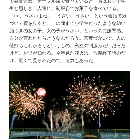
で昼食休憩。テーブル席で食べていると、隣は女子中学
生と思しき二人連れ。制服姿でお菓子を食べている。
「○○、うざいよね」「うざい、うざい」という会話で気
づいて横を見ると、この間まで小学生だったような幼い
顔つきの女の子。女の子がうざい、というのに嫌悪感。
自分が言われたらどうなんだろう。言葉づかいで、人の
値打ちもわかろうというもの。私立の制服みたいだった
けど、お里が知れる。今年見た花火は、佐渡終了時のだ
け。近くで見られたので、迫力もあった。