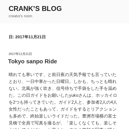
コ
CRANK’S BLOG
ン
creator's room
テ
ン
ツ
日:
2017年11月21日
へ
ス
キ
投
2017年11月21日
ッ
稿
Tokyo sanpo Ride
日:
プ
晴れても寒いです、と前日夜の天気予報でも言っていた
とおり、一日中寒かった日曜日。しかも、ちっとも晴れ
ない。北風が強く吹き、信号待ちで手袋をした手を温め
た。この日ガイドをお願いしたyukoさんは、ホッカイロ
を2つも持ってきていた。ガイド2人と、参加者2人の4人
女性だったこともあって、ガイドをするとリアクション
も多めで、終始楽しいライドだった。豊洲市場横の富士
見橋で全員で写真を撮るが、「楽しくなくても、楽しそ