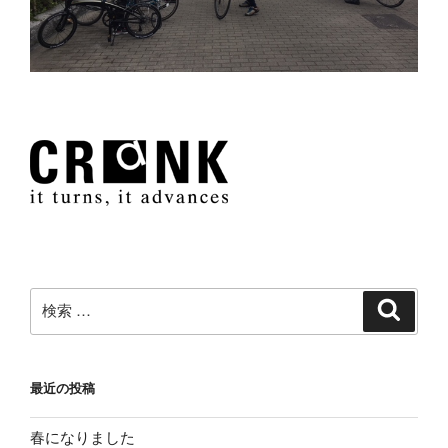
検
検
索
索:
最近の投稿
春になりました