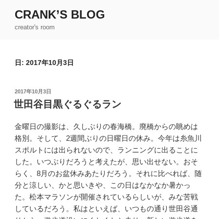
コ
CRANK’S BLOG
ン
creator's room
テ
ン
ツ
日:
2017年10月3日
へ
ス
キ
投
2017年10月3日
ッ
稿
世田谷目黒ぐるぐるラン
日:
プ
金曜日の撮影は、久しぶりの春海橋。廃橋からの眺めは
格別。そして、2週間ぶりの日曜日の休み。今年は糸魚川
スポルトには出られないので、ランニングに出ることに
した。いつぶりだろうと考えたが、思い出せない。おそ
らく、8月のお盆休みあたりだろう。それに比べれば、随
分と涼しい、かと思いきや、この日はなかなか暑かっ
た。松本マラソンが開催されているらしいが、みな苦戦
しているだろう。私はといえば、いつもの通り世田谷通