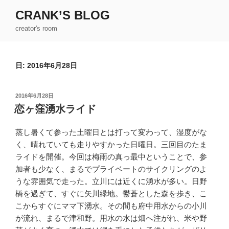
コ
CRANK’S BLOG
ン
creator's room
テ
ン
ツ
日:
2016年6月28日
へ
ス
キ
投
2016年6月28日
ッ
稿
恋ヶ窪湧水ライド
日:
プ
蒸し暑くて参った土曜日とは打って変わって、湿度がな
く、晴れていても走りやすかった日曜日。三回目のたま
ライドを開催。今回は梅雨の真っ最中ということで、参
加者も少なく、まるでプライベートのサイクリングのよ
うな雰囲気で走った。立川には近くに湧水が多い。日野
橋を過ぎて、すぐに矢川緑地。鬱蒼とした森を歩き、こ
こからすぐにママ下湧水。その間も府中用水からの小川
が流れ、まるで津和野。用水の水は畑へ注がれ、米や野