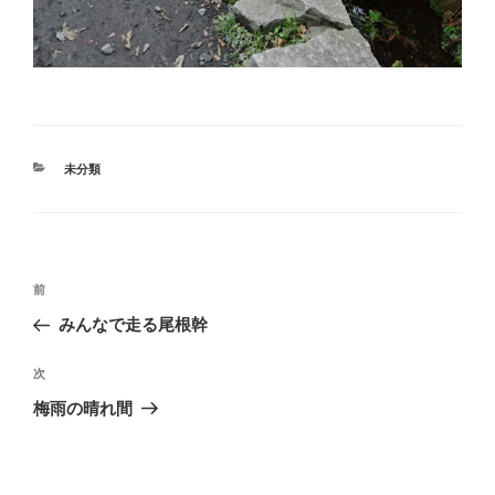
カ
未分類
テ
ゴ
リ
ー
投
過
前
稿
去
みんなで走る尾根幹
ナ
の
ビ
投
次
次
稿
ゲ
の
梅雨の晴れ間
投
ー
稿
シ
ョ