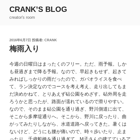
コ
CRANK’S BLOG
ン
creator's room
テ
ン
ツ
投
2016年6月7日
投稿者:
CRANK
へ
稿
梅雨入り
ス
日:
キ
ッ
今週の日曜日はまったくのフリー。ただ、雨予報。しか
プ
も昼過ぎまで降る予報。なので、早起きもせず、起きて
みればしっかりの雨だったので、ガパオライスを食べ
て、ラン決定なのでコースを考え考え、走り出してもま
だ決めかねて、とりあえず砧公園をめざす。砧外周を走
ろうかと思ったが、路面が濡れているので滑りやすい。
なので、そのまま砧公園を通り過ぎ、野川側道に出て、
そこから多摩堤通りへ。そこから、野川に戻ったり、曲
がってみたりしながら、水道道路へ戻ってきた。暑くは
ないけど、どうにも腰が痛いので、時々歩いたり、止ま
ったり。千歳船橋を通り過ぎて、M子さんの建てているア