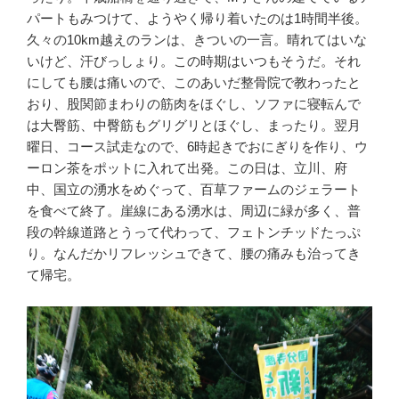
パートもみつけて、ようやく帰り着いたのは1時間半後。
久々の10km越えのランは、きついの一言。晴れてはいな
いけど、汗びっしょり。この時期はいつもそうだ。それ
にしても腰は痛いので、このあいだ整骨院で教わったと
おり、股関節まわりの筋肉をほぐし、ソファに寝転んで
は大臀筋、中臀筋もグリグリとほぐし、まったり。翌月
曜日、コース試走なので、6時起きでおにぎりを作り、ウ
ーロン茶をポットに入れて出発。この日は、立川、府
中、国立の湧水をめぐって、百草ファームのジェラート
を食べて終了。崖線にある湧水は、周辺に緑が多く、普
段の幹線道路とうって代わって、フェトンチッドたっぷ
り。なんだかリフレッシュできて、腰の痛みも治ってき
て帰宅。