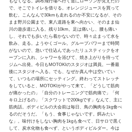
もなくなる。調布飛行場へ行く道にローソンが見えたの
で、そこでトイレを借りる。オレンジジュースを買って
飲む。こんなんで30kmも走れるのか不安になるが、その
まま野川公園まで。東八道路を東へ向かい、そのまま仙
川の遊歩道に入る。残り10km。足は痛いし、腰も痛い
し、それでも歩いたら着かないので、時々止まって水を
飲み、走る。ようやくゴール。グループパワーまで時間
がないので、急いで仕込んであったリュスティックをオ
ーブンに入れ、シャワーを浴びて、焼き上がりを待って
ジムへ出発。今日もMOTOKIのスタジオは満員。一番最
後にスタジオへ入る。でも、なぜか真ん中は空いてい
て、いつもの場所にセッティング。終わってストレッチ
をしていると、MOTOKIがやって来て、「どうして筋肉
が痛かったの」「自分のトレーニングで筋肉痛で」「何
キロ上げるの」「スクワットで200kgです」なんて、主に
筋肉話。ボディビルの大会前は毎日、鳥の胸肉を1kg食べ
るのだそうだ。「もう、食事じゃないです。餌みたい
な」。味付けをしない胸肉を1kgも食べて、日サロで黒く
して、炭水化物も食べず、というボディビルダー。今は