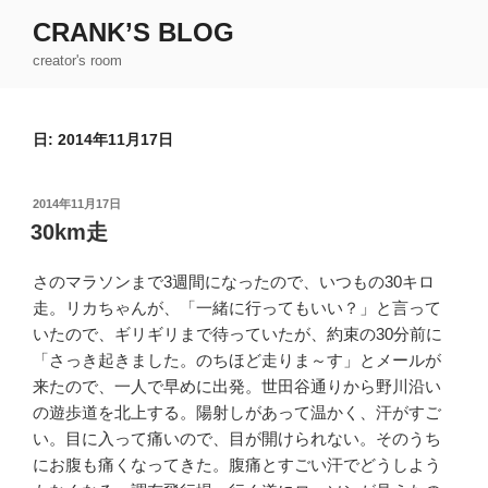
コ
CRANK’S BLOG
ン
creator's room
テ
ン
ツ
日:
2014年11月17日
へ
ス
キ
投
2014年11月17日
ッ
稿
30km走
日:
プ
さのマラソンまで3週間になったので、いつもの30キロ
走。リカちゃんが、「一緒に行ってもいい？」と言って
いたので、ギリギリまで待っていたが、約束の30分前に
「さっき起きました。のちほど走りま～す」とメールが
来たので、一人で早めに出発。世田谷通りから野川沿い
の遊歩道を北上する。陽射しがあって温かく、汗がすご
い。目に入って痛いので、目が開けられない。そのうち
にお腹も痛くなってきた。腹痛とすごい汗でどうしよう