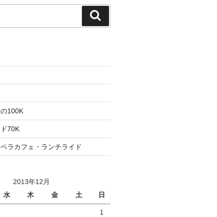
検
索
た
ト
100K
ド70K
ロペラカフェ・ランチライド
2013年12月
水
木
金
土
日
1