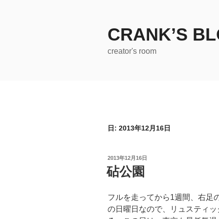
コ
ン
テ
CRANK’S B
ン
creator's room
ツ
へ
ス
キ
ッ
プ
日:
2013年12月16日
投
2013年12月16日
稿
砧公園
日:
フルを走ってから1週間、右足
の日曜日なので、リュスティッ