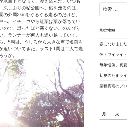
が氷点下となって、冷え込んだ。いつも
検
、久しぶりの砧公園へ。砧を走るのは、
索:
園の外周3kmをぐるぐる走るのだけど、
中へ。イチョウやら紅葉は葉が落ちてい
いので、思ったほど寒くない。のんびり
最近の投稿
い。ランナーが何人も追い越していく。
ら、5周目、うしろから大きな声で名前を
春になりまし
が追いついてきた。ラスト1周は二人で走
佃トワイライ
ろうか。
毎年恒例、真夏の
初夏のたまライ
菜種梅雨のプ
月
火