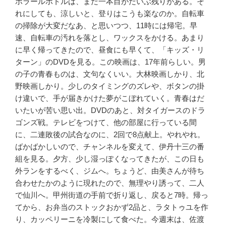
ポラールボトルは、まだ一本目がだいぶ残りがある。そ
れにしても、涼しいと、登りはこうも楽なのか。自転車
の掃除が大変だなあ、と思いつつ、11時には帰宅。早
速、自転車の汚れを落とし、ワックスをかける。あまり
に早く帰ってきたので、昼食にも早くて、「キッズ・リ
ターン」のDVDを見る。この映画は、17年前らしい。男
の子の青春ものは、文句なくいい。大林映画しかり、北
野映画しかり。少しのタイミングのズレや、ボタンの掛
け違いで、手が届きかけた夢がこぼれていく。青春はだ
いたいが苦い思い出。DVDのあと、対タイガースのドラ
ゴンズ戦。テレビをつけて、他の部屋に行っている間
に、二連敗後の試合なのに、2回で8点献上。やれやれ。
ばかばかしいので、チャンネルを変えて、伊丹十三の番
組を見る。夕方、少し湿っぽくなってきたが、この日も
外ランをするべく、ジムへ。ちょうど、由美さんが待ち
合わせたかのように現れたので、無理やり誘って、二人
で仙川へ。甲州街道の手前で折り返し、戻ると7時。帰っ
てから、お弁当のストックおかず2品と、ラタトゥユを作
り、カッペリーニを冷製にして食べた。今週末は、佐渡