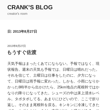
コ
CRANK’S BLOG
ン
creator's room
テ
ン
ツ
日:
2013年8月27日
へ
ス
キ
投
2013年8月27日
ッ
稿
もうすぐ佐渡
日:
プ
天気予報はまったくあてにならない。予報ではなく、現
状報告。週末の天気も予報では、日曜日は晴れだった。
それを信じて、土曜日は仕事をしたのに、夕方になっ
て、日曜日は雨予報に変わった。しかも、小雨になりか
かった8時半から出かけたら、25km地点の尾根幹ではか
なりの降りになってきた。シューズの中は床上浸水レベ
ル。タポタポしてる。あまりにひどいので、ここで折り
返し。そのまま尾根幹を戻る。キンキンに冷凍してきた