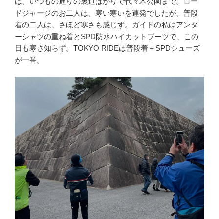
は、いつもの通りの裏道ばかりで代々木公園まで。ロー
ドジャージのお二人は、寒い寒いを連発でしたが、普段
着の二人は、さほど寒さも感じず。ガイドの私はアンダ
ーシャツの重ね着とSPD防水ハイカットブーツで、この
日も寒さ知らず。TOKYO RIDEは普段着＋SPDシューズ
が一番。