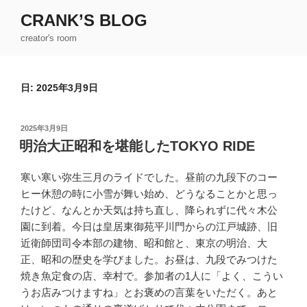
コ
CRANK’S BLOG
ン
creator's room
テ
ン
ツ
日:
2025年3月9日
へ
ス
キ
投
2025年3月9日
ッ
稿
明治大正昭和を堪能したTOKYO RIDE
日:
プ
寒い寒い弥生三月のライドでした。昼前の九段下のコー
ヒー休憩の時に小雪が舞い始め、どうなることかと思っ
たけど、なんとか天気は持ち直し、降られずに代々木公
園に到着。今日は皇居東御苑平川門からの江戸城跡、旧
近衛師団司令本部の建物、昭和館と、東京の明治、大
正、昭和の歴史を学びました。お昼は、九段でみつけた
焼き魚定食の店、幸村で。参加者の1人に「よく、こうい
うお店みつけますね」とお褒めの言葉をいただく。あと