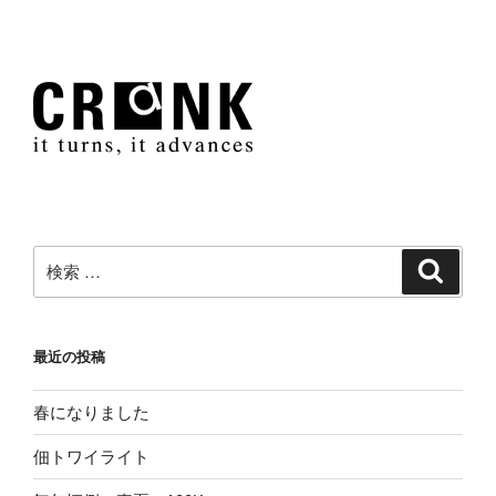
検
検
索
索:
最近の投稿
春になりました
佃トワイライト