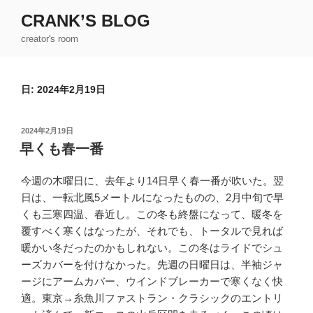
コ
CRANK’S BLOG
ン
creator's room
テ
ン
ツ
日:
2024年2月19日
へ
ス
キ
投
2024年2月19日
ッ
稿
早くも春一番
日:
プ
今週の木曜日に、去年より14日早く春一番が吹いた。翌
日は、一転北風5メートルになったものの、2月中旬で早
くも三寒四温、春近し。この冬も終盤になって、暖冬を
覆すべく寒くはなったが、それでも、トータルで見れば
暖かい冬だったのかもしれない。この冬はライドでシュ
ーズカバーを付けなかった。先週の日曜日は、半袖ジャ
ージにアームカバー、ウインドブレーカーで寒くなく快
適。東京→糸魚川ファストラン・クラシックのエントリ