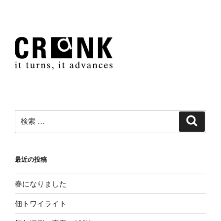
検
検
索
索:
最近の投稿
春になりました
佃トワイライト