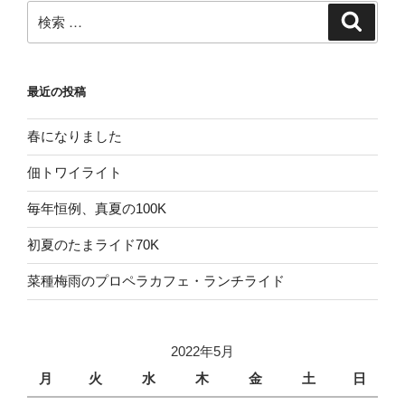
検
検
索
索:
最近の投稿
春になりました
佃トワイライト
毎年恒例、真夏の100K
初夏のたまライド70K
菜種梅雨のプロペラカフェ・ランチライド
2022年5月
月
火
水
木
金
土
日