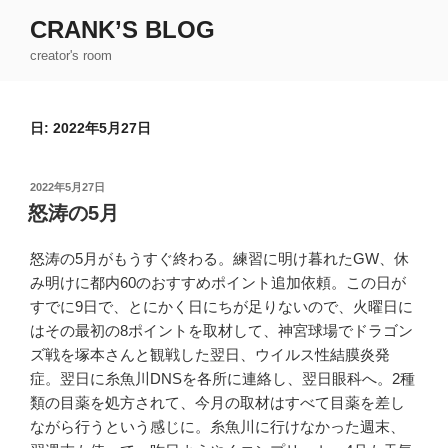
コ
CRANK’S BLOG
ン
creator's room
テ
ン
ツ
日:
2022年5月27日
へ
ス
キ
投
2022年5月27日
ッ
稿
怒涛の5月
日:
プ
怒涛の5月がもうすぐ終わる。練習に明け暮れたGW、休
み明けに都内60のおすすめポイント追加依頼。この日が
すでに9日で、とにかく日にちが足りないので、火曜日に
はその最初の8ポイントを取材して、神宮球場でドラゴン
ズ戦を塚本さんと観戦した翌日、ウイルス性結膜炎発
症。翌日に糸魚川DNSを各所に連絡し、翌日眼科へ。2種
類の目薬を処方されて、今月の取材はすべて目薬を差し
ながら行うという感じに。糸魚川に行けなかった週末、