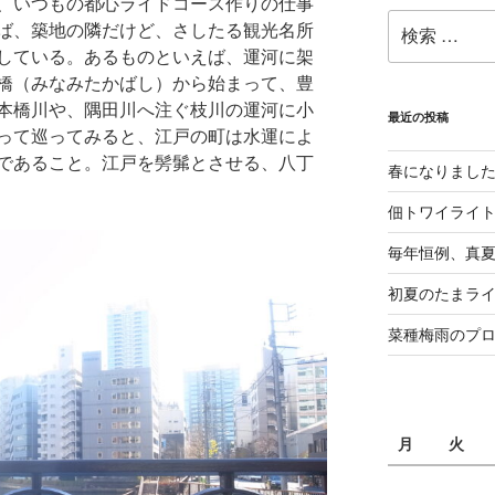
、いつもの都心ライドコース作りの仕事
検
ば、築地の隣だけど、さしたる観光名所
索:
している。あるものといえば、運河に架
橋（みなみたかばし）から始まって、豊
本橋川や、隅田川へ注ぐ枝川の運河に小
最近の投稿
って巡ってみると、江戸の町は水運によ
であること。江戸を髣髴とさせる、八丁
春になりまし
佃トワイライ
毎年恒例、真夏の
初夏のたまライ
菜種梅雨のプ
月
火