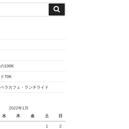
検
索
た
ト
100K
ド70K
ロペラカフェ・ランチライド
2022年1月
水
木
金
土
日
1
2