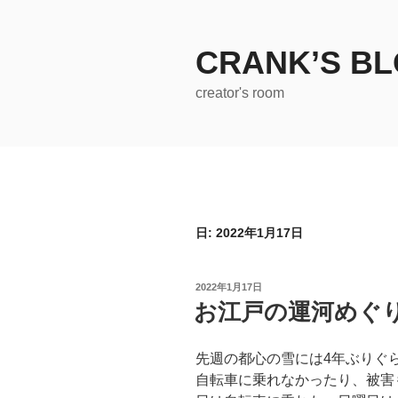
コ
ン
テ
CRANK’S B
ン
creator's room
ツ
へ
ス
キ
ッ
プ
日:
2022年1月17日
投
2022年1月17日
稿
お江戸の運河めぐ
日:
先週の都心の雪には4年ぶりぐ
自転車に乗れなかったり、被害