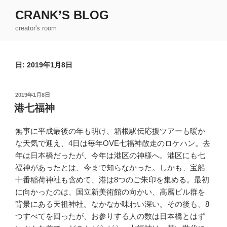
コ
CRANK’S BLOG
ン
creator's room
テ
ン
ツ
日:
2019年1月8日
へ
ス
キ
投
2019年1月8日
ッ
稿
港七福神
日:
プ
無事に平成最後の年も明け、箱根駅伝応援ツアーも暖か
な天気で迎え、4日は毎年OVE七福神散走のロケハン。去
年は日本橋だったが、今年は港区の神様へ。港区にも七
福神があったとは、今まで知らなかった。しかも、宝船
十番稲荷神社も含めて、港は8つのご朱印を集める。最初
に向かったのは、国立新美術館の向かい、高層ビル群を
背景にある天祖神社。なかなか味わい深い。その後も、8
つすべてを回ったが、お参りする人の数は日本橋とはず