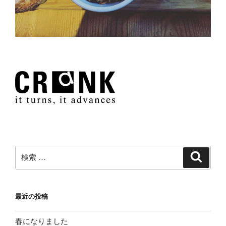
検
検
索
索:
最近の投稿
春になりました