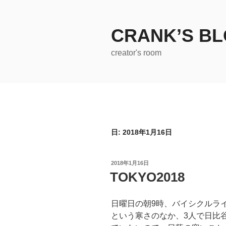
コ
ン
テ
CRANK’S B
ン
creator's room
ツ
へ
ス
キ
ッ
プ
日:
2018年1月16日
投
2018年1月16日
稿
TOKYO2018
日:
日曜日の朝9時、バイシクルラ
という寒さのなか、3人で日比