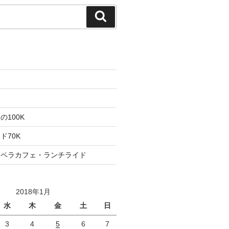
検
索
た
ト
100K
ド70K
ロペラカフェ・ランチライド
2018年1月
水
木
金
土
日
3
4
5
6
7