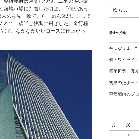
。要所要所は確認しつつ、工事の多い環
検
く築地市場に到着した頃は、「何かあっ
索:
3人の意見一致で、らーめん休憩。こって
入れて、後半は快調に飛ばした。全行程
ック完了。なかなかいいコースに仕上がっ
最近の投稿
春になりまし
佃トワイライ
毎年恒例、真夏の
初夏のたまライ
菜種梅雨のプ
月
火
1
2