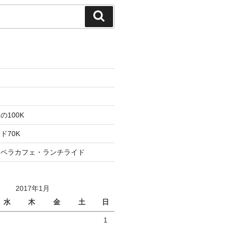
検
索
た
ト
100K
ド70K
ロペラカフェ・ランチライド
2017年1月
水
木
金
土
日
1