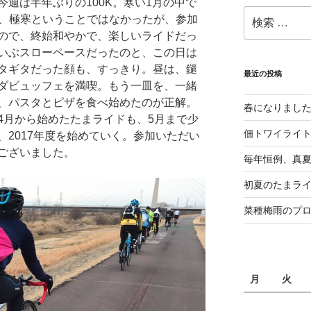
週は半年ぶりの100K。寒い1月の中で
検
て、極寒ということではなかったが、参加
索:
ので、終始和やかで、楽しいライドだっ
いぶスローペースだったのと、この日は
タギタだった顔も、すっきり。昼は、鑓
最近の投稿
ダビュッフェを満喫。もう一皿を、一緒
、パスタとピザを食べ始めたのが正解。
春になりまし
4月から始めたたまライドも、5月まで少
佃トワイライ
2017年度を始めていく。参加いただい
ございました。
毎年恒例、真夏の
初夏のたまライ
菜種梅雨のプ
月
火