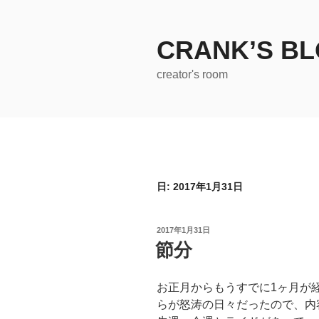
コ
ン
テ
CRANK’S B
ン
creator's room
ツ
へ
ス
キ
ッ
プ
日:
2017年1月31日
投
2017年1月31日
稿
節分
日:
お正月からもうすでに1ヶ月が
らが怒涛の日々だったので、内